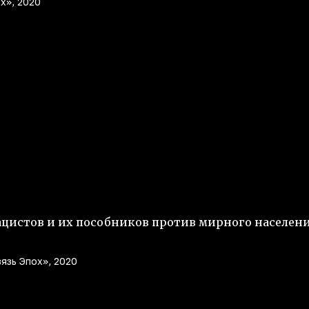
х», 2020
ацистов и их пособников против мирного населен
язь Эпох», 2020